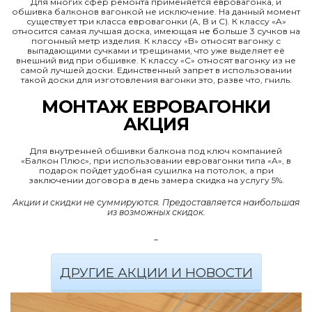
Для многих сфер ремонта применяется евровагонка, и
обшивка балконов вагонкой не исключение. На данный момент
существует три класса евровагонки (A, B и C). К классу «A»
относится самая лучшая доска, имеющая н
е б
ольше 3 сучков на
погонный метр изделия. К классу «B» относят вагонку с
выпадающими сучками и трещинами, что уже выделяет её
внешний вид при обшивке. К классу «C» относят вагонку из не
самой лучшей доски. Единственный запрет в использовании
такой доски для изготовления вагонки это, разве что, гниль.
МОНТАЖ ЕВРОВАГОНКИ
АКЦИЯ
Для внутренней обшивки балкона под ключ компанией
«Балкон Плюс», при использовании евровагонки типа «A», в
подарок пойдет удобная сушилка на потолок, а при
заключении договора в день замера скидка на услугу 5%.
Акции и скидки не суммируются. Предоставляется наибольшая
из возможных скидок.
ДРУГИЕ АКЦИИ И НОВОСТИ