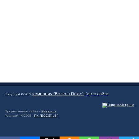
компания "Балкон Плюс"
Карта сайта
Copyright © 2017
Продвижение сайта -
Palgov.ru
Редизайн ©2025 -
РК "EGOSTILE"