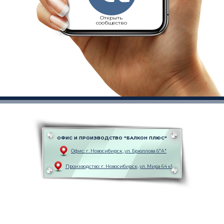
Открыть
сообщество
ОФИС И ПРОИЗВОДСТВО "БАЛКОН ПЛЮС"
Офис: г. Новоcибирск, ул. Брюллова 6"А"
Производство: г. Новоcибирск, ул. Мира 64 к1