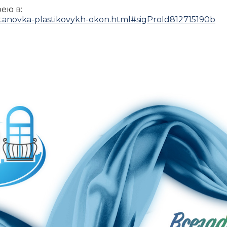
ею в:
ustanovka-plastikovykh-okon.html#sigProId812715190b